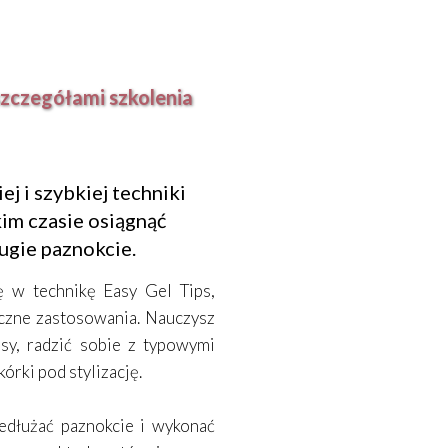
szczegółami szkolenia
j i szybkiej techniki
kim czasie osiągnąć
ługie paznokcie.
 w technikę Easy Gel Tips,
yczne zastosowania. Nauczysz
psy, radzić sobie z typowymi
órki pod stylizację.
zedłużać paznokcie i wykonać