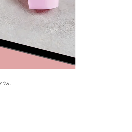
isów!